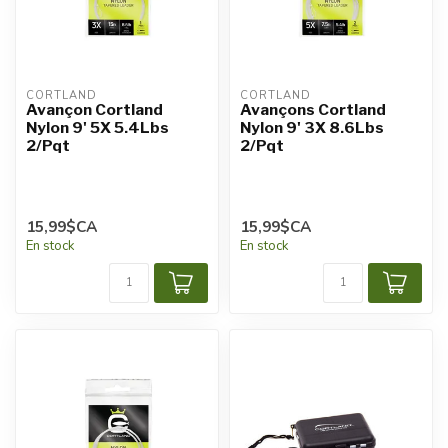
CORTLAND
CORTLAND
Avançon Cortland
Avançons Cortland
Nylon 9' 5X 5.4Lbs
Nylon 9' 3X 8.6Lbs
2/Pqt
2/Pqt
15,99$CA
15,99$CA
En stock
En stock