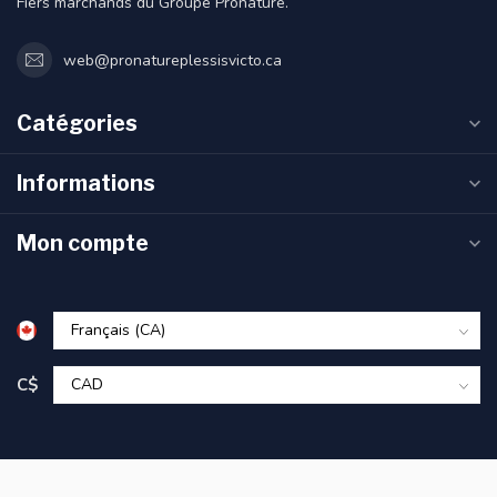
Fiers marchands du Groupe Pronature.
web@pronatureplessisvicto.ca
Catégories
Informations
Mon compte
C$