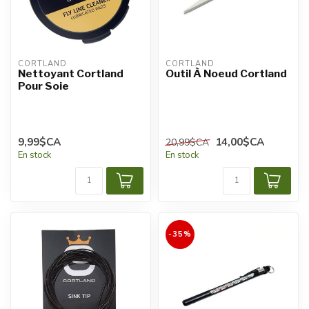
CORTLAND
CORTLAND
Nettoyant Cortland
Outil À Noeud Cortland
Pour Soie
9,99$CA
14,00$CA
20,99$CA
En stock
En stock
-35%