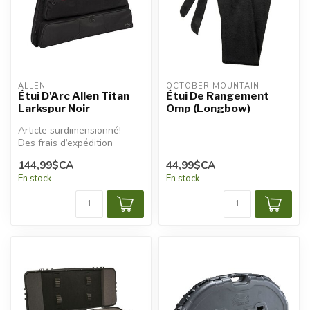
ALLEN
OCTOBER MOUNTAIN
Étui D'Arc Allen Titan
Étui De Rangement
Larkspur Noir
Omp (Longbow)
Article surdimensionné!
Des frais d’expédition
additionnels seront
144,99$CA
44,99$CA
appliqués.
En stock
En stock