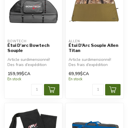
BOWTECH
ALLEN
Étui D'arc Bowtech
Étui D'Arc Souple Allen
Souple
Titan
Article surdimensionné!
Article surdimensionné!
Des frais d’expédition
Des frais d’expédition
additionnels seront
additionnels seront
159,99$CA
69,99$CA
appliqu...
appliqués
En stock
En stock