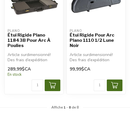
PLANO
PLANO
Étui Rigide Plano
Étui Rigide Pour Arc
11843B Pour Arc À
Plano 1110 1/2 Lune
Poulies
Noir
Article surdimensionné!
Article surdimensionné!
Des frais d’expédition
Des frais d’expédition
additionnels seront
additionnels seront
289,99$CA
99,99$CA
appliqu...
appliqués.
En stock
Affiche
1
-
8
de 8