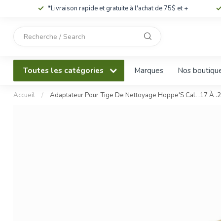
*Livraison rapide et gratuite à l'achat de 75$ et +
Utilisez
les
flèches
haut
Toutes les catégories
Marques
Nos boutiqu
et
bas
pour
Accueil
/
Adaptateur Pour Tige De Nettoyage Hoppe'S Cal. .17 À .
sélectionner
le
résultat
disponible.
Appuyez
sur
Entrée
pour
accéder
au
résultat
de