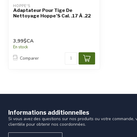
HOPPE'S
Adaptateur Pour Tige De
Nettoyage Hoppe'S Cal. .17 À .22
3,99$CA
En stock
Comparer
Informations additionnelles
Si vous avez des questions sur nos produits ou votre commande, vi
clientèle pour obtenir nos coordonnées.