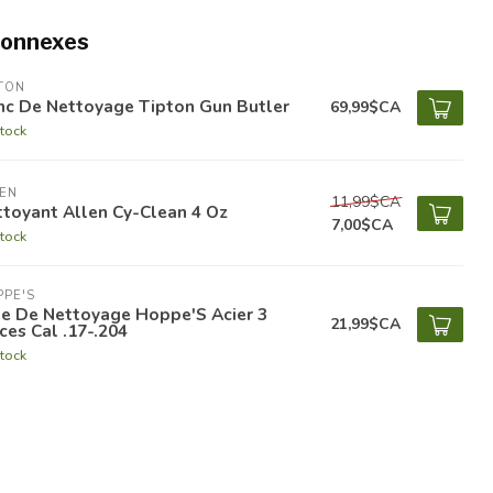
connexes
TON
nc De Nettoyage Tipton Gun Butler
69,99$CA
tock
EN
11,99$CA
toyant Allen Cy-Clean 4 Oz
7,00$CA
tock
PE'S
ge De Nettoyage Hoppe'S Acier 3
21,99$CA
̀ces Cal .17-.204
tock