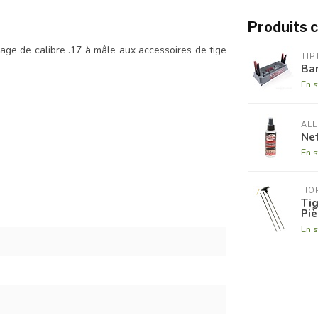
Produits 
yage de calibre .17 à mâle aux accessoires de tige
TIP
Ba
En s
ALL
Net
En s
HOP
Ti
Pie
En s