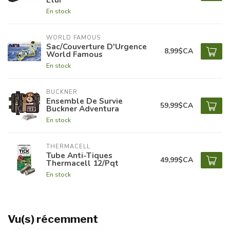
En stock
WORLD FAMOUS
Sac/Couverture D'Urgence
8,99$CA
World Famous
En stock
BUCKNER
Ensemble De Survie
59,99$CA
Buckner Adventura
En stock
THERMACELL
Tube Anti-Tiques
49,99$CA
Thermacell 12/Pqt
En stock
Vu(s) récemment